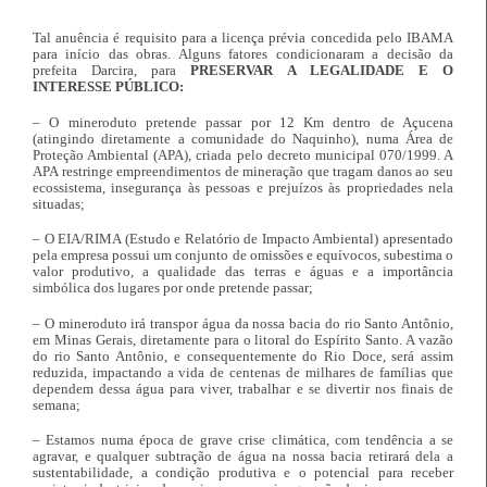
Tal anuência é requisito para a licença prévia concedida pelo IBAMA
para início das obras. Alguns fatores condicionaram a decisão da
prefeita Darcira, para
PRESERVAR A LEGALIDADE E O
INTERESSE PÚBLICO:
– O mineroduto pretende passar por 12 Km dentro de Açucena
(atingindo diretamente a comunidade do Naquinho), numa Área de
Proteção Ambiental (APA), criada pelo decreto municipal 070/1999. A
APA restringe empreendimentos de mineração que tragam danos ao seu
ecossistema, insegurança às pessoas e prejuízos às propriedades nela
situadas;
– O EIA/RIMA (Estudo e Relatório de Impacto Ambiental) apresentado
pela empresa possui um conjunto de omissões e equívocos, subestima o
valor produtivo, a qualidade das terras e águas e a importância
simbólica dos lugares por onde pretende passar;
– O mineroduto irá transpor água da nossa bacia do rio Santo Antônio,
em Minas Gerais, diretamente para o litoral do Espírito Santo. A vazão
do rio Santo Antônio, e consequentemente do Rio Doce, será assim
reduzida, impactando a vida de centenas de milhares de famílias que
dependem dessa água para viver, trabalhar e se divertir nos finais de
semana;
– Estamos numa época de grave crise climática, com tendência a se
agravar, e qualquer subtração de água na nossa bacia retirará dela a
sustentabilidade, a condição produtiva e o potencial para receber