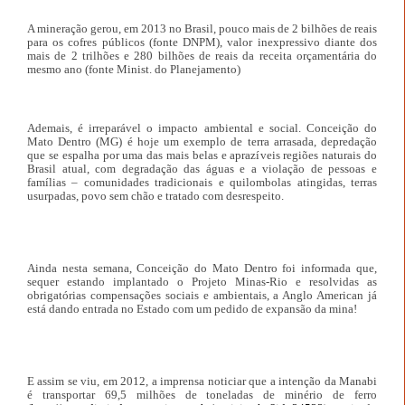
A mineração gerou, em 2013 no Brasil, pouco mais de 2 bilhões de reais
para os cofres públicos (fonte DNPM), valor inexpressivo diante dos
mais de 2 trilhões e 280 bilhões de reais da receita orçamentária do
mesmo ano (fonte Minist. do Planejamento)
Ademais, é irreparável o impacto ambiental e social. Conceição do
Mato Dentro (MG) é hoje um exemplo de terra arrasada, depredação
que se espalha por uma das mais belas e aprazíveis regiões naturais do
Brasil atual, com degradação das águas e a violação de pessoas e
famílias – comunidades tradicionais e quilombolas atingidas, terras
usurpadas, povo sem chão e tratado com desrespeito.
Ainda nesta semana, Conceição do Mato Dentro foi informada que,
sequer estando implantado o Projeto Minas-Rio e resolvidas as
obrigatórias compensações sociais e ambientais, a Anglo American já
está dando entrada no Estado com um pedido de expansão da mina!
E assim se viu, em 2012, a imprensa noticiar que a intenção da Manabi
é transportar 69,5 milhões de toneladas de minério de ferro