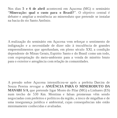
Nos dias
5 e 6 de abril
acontecerá em Açucena (MG) o seminário
“
Mineração: qual o custo para o Brasil?
”. O objetivo central é
debater
e ampliar a resistência ao mineroduto que pretende se instalar
na bacia do rio Santo Antônio.
A realização do seminário em Açucena vem reforçar o sentimento de
indignação e a necessidade de dizer não à truculência de grandes
empreendimentos que aprofundam, em pleno século XXI, a condição
dependente de Minas Gerais, Espirito Santo e do Brasil como um todo,
com expropriação do meio-ambiente para a venda de minério bruto
para o exterior e arrogância com relação às comunidades.
A pressão sobre Açucena intensificou-se após a prefeita Darcira de
Souza Pereira revogar a
ANUÊNCIA PARA O MINERODUTO DA
MANABI S/A
, que pretende ligar Morro do Pilar (MG) a Linhares (ES)
num trecho de 530 Km. Mentiras e falsas promessas vêm sendo
negociadas com prefeitos e políticos da região, a troco de migalhas e de
uma insegurança jurídica e ambiental, cujas consequências não estão
minimamente conhecidas e avaliadas.