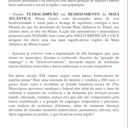
projetos industriais e de serviços com maior geração de riqueza e menor
dano ambiental e social à região e sua população;
– Estado
TETRACAMPEÃO
em
DESMATAMENTO
da
MATA
ATLÂNTICA
, Minas Gerais vem devastando áreas de rica
biodiversidade e vitais para a recarga de aquíferos, córregos e rios.
Metade do que foi derrubado do bioma
Mata Atlântica no Brasil, nos
últimos anos, se deu em Minas. A ação das mineradoras e minerodutos
propostos pela MANABI, bem como pela ANGLO AMERICAN e VALE
atingem em cheio uma das mais significativas regiões da Mata
Atlântica de Minas Gerais!
– Açucena já convive com a implantação de três barragens que, para
entrar no município, fizeram o conhecido discurso da “geração de
emprego” e de “desenvolvimento”, deixando depois de instaladas
muitas famílias removidas e danos ambientais e sociais irreparáveis.
Em pleno século XXI, vamos seguir como meros fornecedores de
matéria prima? Hoje uma tonelada de minério é vendida a 200 reais, e
pouco deste valor é recolhido ao Estado brasileiro (cerca de 2%).
Municípios, governos estaduais e federal têm além do mais o ônus de
enfrentar o aumento da violência e da demanda por serviços sociais
(saúde, educação, estradas, justiça etc) que não são compensados pela
baixa contribuição e a geração de empregos temporários e precários,
com índices de acidentes altíssimos, além de inúmeras doenças
advindas do trabalho insalubre (tuberculose, pneumonia, silicose, etc).
Após esgotadas as jazidas, o que ficará na nossa região?