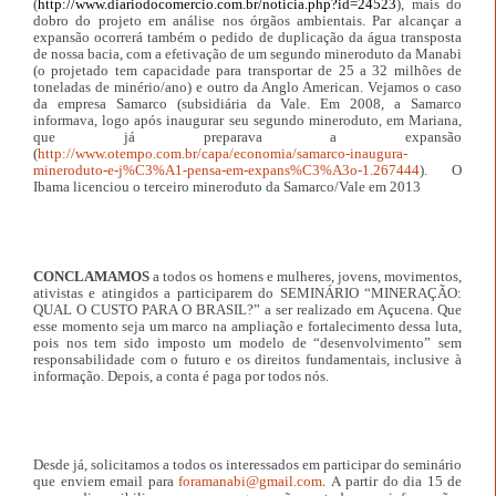
(
http://www.diariodocomercio.com.br/noticia.php?id=24523
), mais do
dobro do projeto em análise nos órgãos ambientais. Par alcançar a
expansão ocorrerá também o pedido de duplicação da água transposta
de nossa bacia, com a efetivação de um segundo mineroduto da Manabi
(o projetado tem capacidade para transportar de 25 a 32 milhões de
toneladas de minério/ano) e outro da Anglo American. Vejamos o caso
da empresa Samarco (subsidiária da Vale. Em 2008, a Samarco
informava, logo após inaugurar seu segundo mineroduto, em Mariana,
que já preparava a expansão
(
http://www.otempo.com.br/capa/economia/samarco-inaugura-
mineroduto-e-j%C3%A1-pensa-em-expans%C3%A3o-1.267444
). O
Ibama licenciou o terceiro mineroduto da Samarco/Vale em 2013
CONCLAMAMOS
a todos os homens e mulheres, jovens, movimentos,
ativistas e atingidos a participarem do SEMINÁRIO “MINERAÇÃO:
QUAL O CUSTO PARA O BRASIL?” a ser realizado em Açucena. Que
esse momento seja um marco na ampliação e fortalecimento dessa luta,
pois nos tem sido imposto um modelo de “desenvolvimento” sem
responsabilidade com o futuro e os direitos fundamentais, inclusive à
informação. Depois, a conta é paga por todos nós.
Desde já, solicitamos a todos os interessados em participar do seminário
. A
que enviem email para
foramanabi@gmail.com
partir do dia 15 de