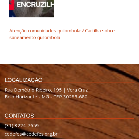
Atenção comunidades quilombolas! Cartilha sobre
saneamento quilombola
LOCALIZAÇÃO
Rua Demétrio Ribeiro, 195 | Vera Cruz
Belo Horizonte - MG - CEP 30285-680
CONTATOS
(31) 3224-7659
cedefes@cedefes.org.br