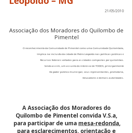
Leopoldo – MG
21/05/2010
Associação dos Moradores do Quilombo de
Pimentel
O reconhecimento da Comunidade de Pimentel como uma Comunidade Quilombola,
Implica na inclusão da cidade de Pedro Leopoldo nas políticas públicas e
Recursos federais voltados para as cidades compostas por quilombos.
Sendo assim, um assunto do interesse de TODOS, principalmente
Do poder público municipal, seus representantes, promotoria,
Educadores e demais autoridades.
A Associação dos Moradores do
Quilombo de Pimentel convida V.S.a,
para participar de uma
mesa-redonda
,
para esclarecimentos, orientação e