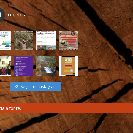
cedefes_
Seguir no Instagram
a a fonte.
a.