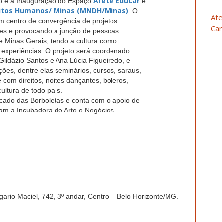
Areté Educar
o é a Inauguração do Espaço
e
eitos Humanos/ Minas (MNDH/Minas)
. O
Ate
 centro de convergência de projetos
Car
ções e provocando a junção de pessoas
 Minas Gerais, tendo a cultura como
s experiências. O projeto será coordenado
ildázio Santos e Ana Lúcia Figueiredo, e
ões, dentre elas seminários, cursos, saraus,
é com direitos, noites dançantes, boleros,
cultura de todo país.
rcado das Borboletas e conta com o apoio de
gram a Incubadora de Arte e Negócios
gario Maciel, 742, 3º andar, Centro – Belo Horizonte/MG.