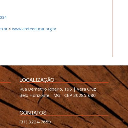
0034
m.br
www.areteeducar.org.br
e
LOCALIZAÇÃO
Rua Demétrio Ribeiro, 195 | Vera Cruz
Belo Horizonte - MG - CEP 30285-680
CONTATOS
(31) 3224-7659