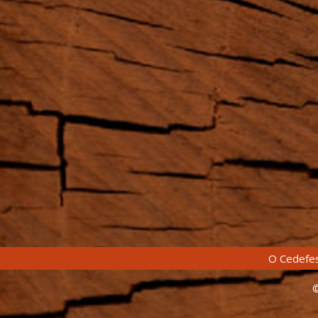
O Cedefes
©