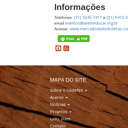
Informações
(31) 3245-7411
(31) 9472-
Telefones:
e
eventos@areteeducar.org.br
email
www.mercadodasboboletas.co
Acesse:
Facebook
WhatsApp
MAPA DO SITE
Sobre o Cedefes
Acervo
Notícias
Projetos
Links úteis
Contato