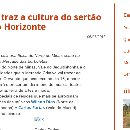
traz a cultura do sertão
Ca
Pov
06/06/2013
Que
Qui
 e culinária típica do Norte de Minas estão na
o Mercado das Borboletas
Mov
rte do Norte de Minas, Vale do Jequitinhonha e o
idades que o Mercado Criativo vai trazer ao
Ger
. O evento que acontece no dia 16, a partir
irá oferecer um dia inteiro de música, teatro,
ária, feira de artes e moda.
Úl
speciais de regiões que mais se aproximam
Wilson Dias
ções dos músicos
(Norte de
Carlos Farias
inhonha) e
(Vale do Mucuri)
tão mineiro.
o
Carlos Farias