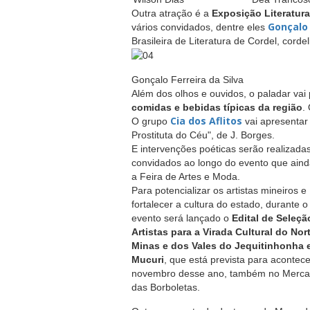
Outra atração é a
Exposição Literatura
Gonçalo 
vários convidados, dentre eles
Brasileira de Literatura de Cordel, corde
Gonçalo Ferreira da Silva
Além dos olhos e ouvidos, o paladar vai
comidas e bebidas típicas da região
.
Cia dos Aflitos
O grupo
vai apresentar
Prostituta do Céu", de J. Borges.
E intervenções poéticas serão realizada
convidados ao longo do evento que aind
a Feira de Artes e Moda.
Para potencializar os artistas mineiros e
fortalecer a cultura do estado, durante o
evento será lançado o
Edital de Seleçã
Artistas para a Virada Cultural do Nor
Minas e dos Vales do Jequitinhonha 
Mucuri
, que está prevista para acontec
novembro desse ano, também no Merc
das Borboletas.