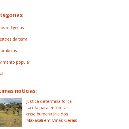
tegorias:
os indígenas
stões da terra
lombolas
imento popular
al
timas notícias:
Justiça determina força-
tarefa para enfrentar
crise humanitária dos
Maxakali em Minas Gerais