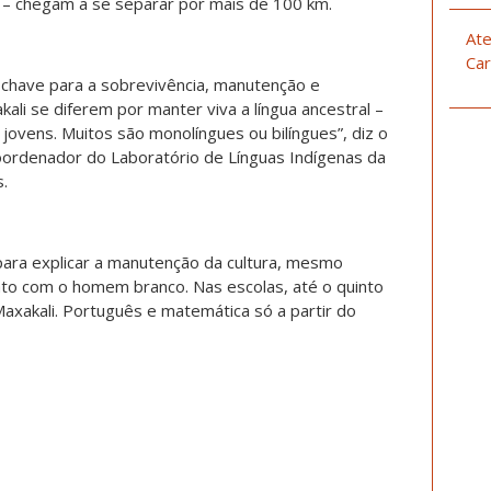
a – chegam a se separar por mais de 100 km.
Ate
Car
-chave para a sobrevivência, manutenção e
ali se diferem por manter viva a língua ancestral –
s jovens. Muitos são monolíngues ou bilíngues”, diz o
coordenador do Laboratório de Línguas Indígenas da
.
para explicar a manutenção da cultura, mesmo
to com o homem branco. Nas escolas, até o quinto
Maxakali. Português e matemática só a partir do