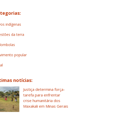
tegorias:
os indígenas
stões da terra
lombolas
imento popular
al
timas notícias:
Justiça determina força-
tarefa para enfrentar
crise humanitária dos
Maxakali em Minas Gerais