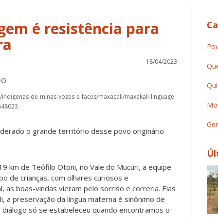
gem é resistência para
Ca
ra
Pov
18/04/2023
Que
po
Qui
/indigenas-de-minas-vozes-e-faces/maxacali/maxakali-linguage
Mov
2848023
Ger
iderado o grande território desse povo originário
Úl
 19 km de Teófilo Otoni, no Vale do Mucuri, a equipe
po de crianças, com olhares curiosos e
l, as boas-vindas vieram pelo sorriso e correria. Elas
i, a preservação da língua materna é sinônimo de
. O diálogo só se estabeleceu quando encontramos o