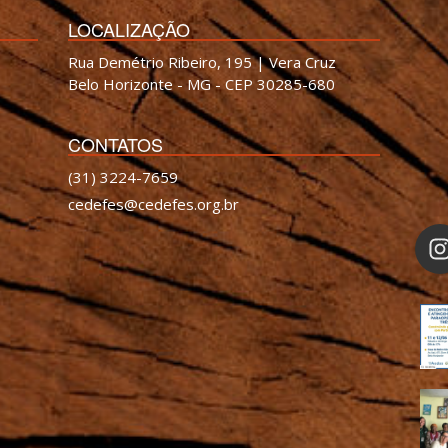
LOCALIZAÇÃO
Rua Demétrio Ribeiro, 195 | Vera Cruz
Belo Horizonte - MG - CEP 30285-680
CONTATOS
(31) 3224-7659
cedefes@cedefes.org.br