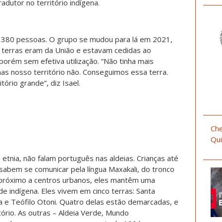
radutor no território indígena.
de 380 pessoas. O grupo se mudou para lá em 2021,
s terras eram da União e estavam cedidas ao
porém sem efetiva utilização. “Não tinha mais
s nosso território não. Conseguimos essa terra.
ório grande”, diz Isael.
Che
Qui
 etnia, não falam português nas aldeias. Crianças até
sabem se comunicar pela língua Maxakali, do tronco
 próximo a centros urbanos, eles mantêm uma
ade indígena. Eles vivem em cinco terras: Santa
a e Teófilo Otoni. Quatro delas estão demarcadas, e
ório. As outras – Aldeia Verde, Mundo