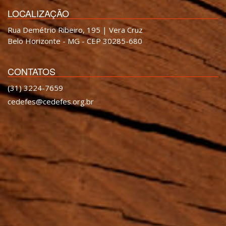
LOCALIZAÇÃO
Rua Demétrio Ribeiro, 195 | Vera Cruz
Belo Horizonte - MG - CEP 30285-680
CONTATOS
(31) 3224-7659
cedefes@cedefes.org.br