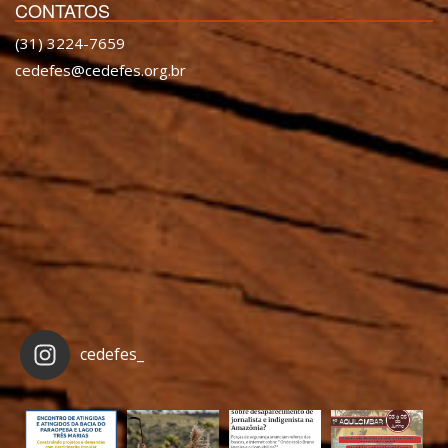
CONTATOS
(31) 3224-7659
cedefes@cedefes.org.br
cedefes_