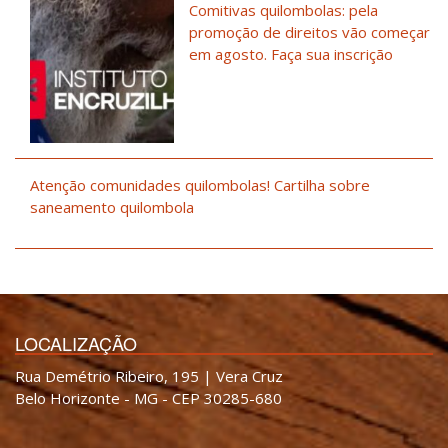
Comitivas quilombolas: pela
promoção de direitos vão começar
em agosto. Faça sua inscrição
Atenção comunidades quilombolas! Cartilha sobre
saneamento quilombola
LOCALIZAÇÃO
Rua Demétrio Ribeiro, 195 | Vera Cruz
Belo Horizonte - MG - CEP 30285-680