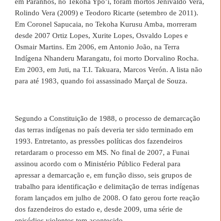
em Paranhos, no Tekoha Ypo’i, foram mortos Jenivaldo Vera,
Rolindo Vera (2009) e Teodoro Ricarte (setembro de 2011).
Em Coronel Sapucaia, no Tekoha Kurusu Amba, morreram
desde 2007 Ortiz Lopes, Xurite Lopes, Osvaldo Lopes e
Osmair Martins. Em 2006, em Antonio João, na Terra
Indígena Nhanderu Marangatu, foi morto Dorvalino Rocha.
Em 2003, em Juti, na T.I. Takuara, Marcos Verón. A lista não
para até 1983, quando foi assassinado Marçal de Souza.
Segundo a Constituição de 1988, o processo de demarcação
das terras indígenas no país deveria ter sido terminado em
1993. Entretanto, as pressões políticas dos fazendeiros
retardaram o processo em MS. No final de 2007, a Funai
assinou acordo com o Ministério Público Federal para
apressar a demarcação e, em função disso, seis grupos de
trabalho para identificação e delimitação de terras indígenas
foram lançados em julho de 2008. O fato gerou forte reação
dos fazendeiros do estado e, desde 2009, uma série de
episódios violentos tem acontecido.