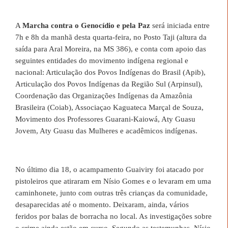
A
Marcha contra o Genocídio e pela Paz
será iniciada entre
7h e 8h da manhã desta quarta-feira, no Posto Taji (altura da
saída para Aral Moreira, na MS 386), e conta com apoio das
seguintes entidades do movimento indígena regional e
nacional: Articulação dos Povos Indígenas do Brasil (Apib),
Articulação dos Povos Indígenas da Região Sul (Arpinsul),
Coordenação das Organizações Indígenas da Amazônia
Brasileira (Coiab), Associaçao Kaguateca Marçal de Souza,
Movimento dos Professores Guarani-Kaiowá, Aty Guasu
Jovem, Aty Guasu das Mulheres e acadêmicos indígenas.
No último dia 18, o acampamento Guaiviry foi atacado por
pistoleiros que atiraram em Nísio Gomes e o levaram em uma
caminhonete, junto com outras três crianças da comunidade,
desaparecidas até o momento. Deixaram, ainda, vários
feridos por balas de borracha no local. As investigações sobre
o crime ainda estão em curso. Segundo as testemunhas, Nísio