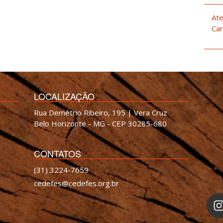
Ate
Car
LOCALIZAÇÃO
Rua Demétrio Ribeiro, 195 | Vera Cruz
Belo Horizonte - MG - CEP 30285-680
CONTATOS
(31) 3224-7659
cedefes@cedefes.org.br