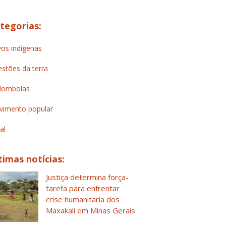
tegorias:
os indígenas
stões da terra
lombolas
imento popular
al
timas notícias:
Justiça determina força-
tarefa para enfrentar
crise humanitária dos
Maxakali em Minas Gerais