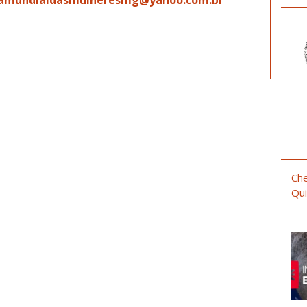
amundialdasmulheresmg@yahoo.com.br
Che
Qui