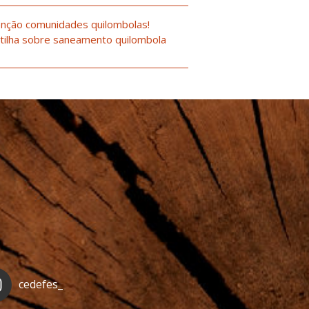
nção comunidades quilombolas!
tilha sobre saneamento quilombola
cedefes_