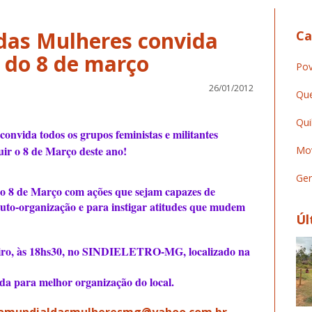
das Mulheres convida
Ca
Pov
26/01/2012
Que
Qui
vida todos os grupos feministas e militantes
uir o 8 de Março deste ano!
Mov
Ger
 do 8 de Março com ações que sejam capazes de
auto-organização e para instigar atitudes que mudem
Úl
neiro, às 18hs30, no SINDIELETRO-MG, localizado na
da para melhor organização do local.