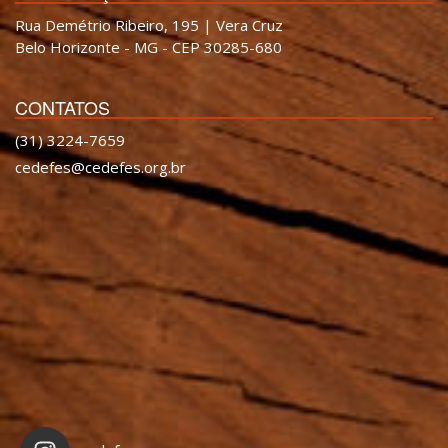
Rua Demétrio Ribeiro, 195 | Vera Cruz
Belo Horizonte - MG - CEP 30285-680
CONTATOS
(31) 3224-7659
cedefes@cedefes.org.br