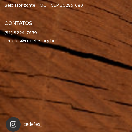
Belo Horizonte - MG - CEP 30285-680
CONTATOS
(31) 3224-7659
cedefes@cedefes.org.br
cedefes_