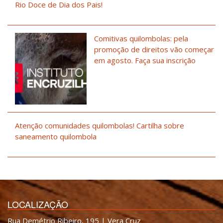
Rio Doce de Dia dos Pais!
Comitivas quilombolas: pela
promoção de direitos vão começar
em agosto. Faça sua inscrição
Atenção comunidades quilombolas! Cartilha sobre
saneamento quilombola
LOCALIZAÇÃO
Rua Demétrio Ribeiro, 195 | Vera Cruz