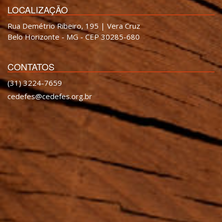
LOCALIZAÇÃO
Rua Demétrio Ribeiro, 195 | Vera Cruz
Belo Horizonte - MG - CEP 30285-680
CONTATOS
(31) 3224-7659
cedefes@cedefes.org.br