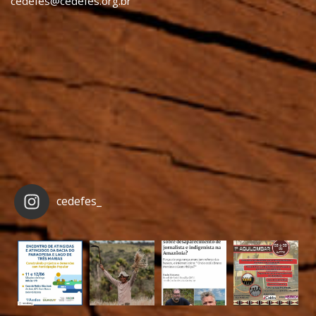
cedefes@cedefes.org.br
cedefes_