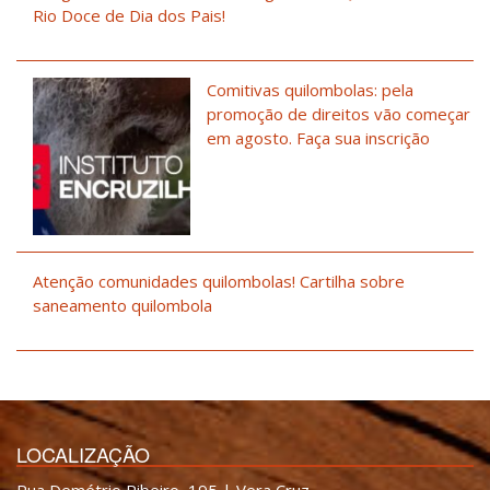
Rio Doce de Dia dos Pais!
Comitivas quilombolas: pela
promoção de direitos vão começar
em agosto. Faça sua inscrição
Atenção comunidades quilombolas! Cartilha sobre
saneamento quilombola
LOCALIZAÇÃO
Rua Demétrio Ribeiro, 195 | Vera Cruz