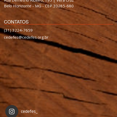
Belo Horizonte - MG - CEP 30285-680
CONTATOS
(31) 3224-7659
cedefes@cedefes.org.br
cedefes_