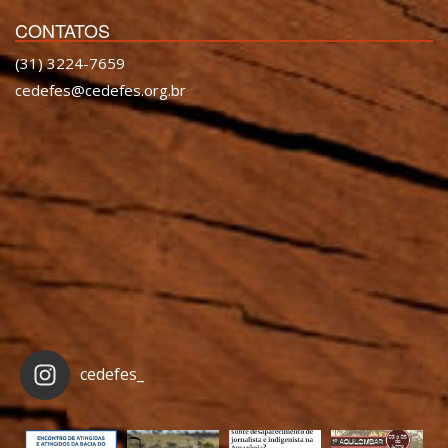
CONTATOS
(31) 3224-7659
cedefes@cedefes.org.br
cedefes_