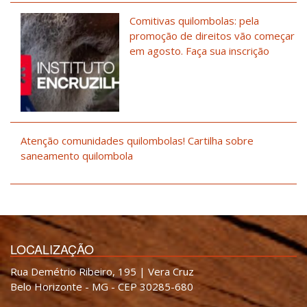
Comitivas quilombolas: pela
promoção de direitos vão começar
em agosto. Faça sua inscrição
Atenção comunidades quilombolas! Cartilha sobre
saneamento quilombola
LOCALIZAÇÃO
Rua Demétrio Ribeiro, 195 | Vera Cruz
Belo Horizonte - MG - CEP 30285-680