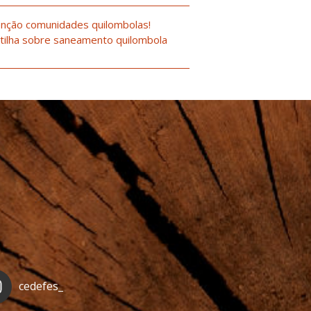
nção comunidades quilombolas!
tilha sobre saneamento quilombola
cedefes_