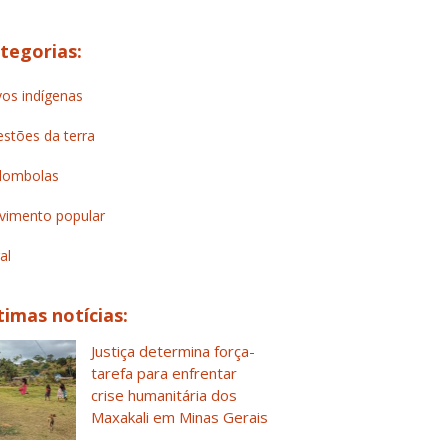
tegorias:
os indígenas
stões da terra
lombolas
imento popular
al
timas notícias:
Justiça determina força-
tarefa para enfrentar
crise humanitária dos
Maxakali em Minas Gerais