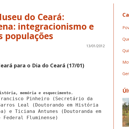
useu do Ceará:
Ca
ena: integracionismo e
Pov
as populações
Que
13/01/2012
Qui
Mov
ará para o Dia do Ceará (17/01)
Ger
Úl
istória, memória e esquecimento.
Francisco Pinheiro (Secretário da
Barros Leal (Doutorando em História
oa) e Ticiana Antunes (Doutoranda em
e Federal Fluminense)