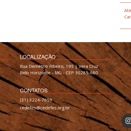
Ate
Car
LOCALIZAÇÃO
Rua Demétrio Ribeiro, 195 | Vera Cruz
Belo Horizonte - MG - CEP 30285-680
CONTATOS
(31) 3224-7659
cedefes@cedefes.org.br