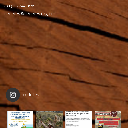
(31) 3224-7659
cedefes@cedefes.org.br
cedefes_