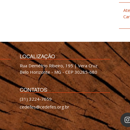
Ate
Car
LOCALIZAÇÃO
Rua Demétrio Ribeiro, 195 | Vera Cruz
Belo Horizonte - MG - CEP 30285-680
CONTATOS
(31) 3224-7659
cedefes@cedefes.org.br