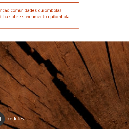
nção comunidades quilombolas!
tilha sobre saneamento quilombola
cedefes_