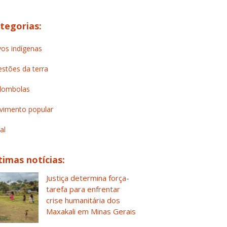
tegorias:
os indígenas
stões da terra
lombolas
imento popular
al
timas notícias:
Justiça determina força-
tarefa para enfrentar
crise humanitária dos
Maxakali em Minas Gerais