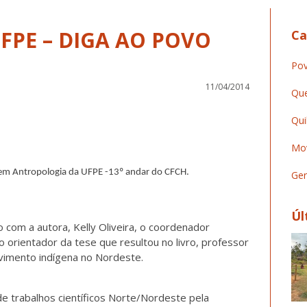
FPE – DIGA AO POVO
Ca
Pov
11/04/2014
Que
Qui
Mov
em Antropologia da UFPE -13º andar do CFCH.
Ger
Úl
com a autora, Kelly Oliveira, o coordenador
 orientador da tese que resultou no livro, professor
vimento indígena no Nordeste.
 trabalhos científicos Norte/Nordeste pela