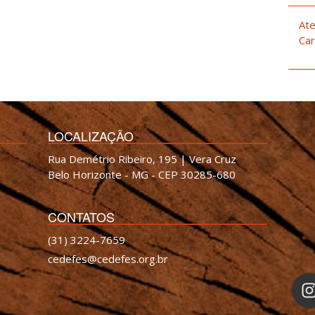
Ate
Car
LOCALIZAÇÃO
Rua Demétrio Ribeiro, 195 | Vera Cruz
Belo Horizonte - MG - CEP 30285-680
CONTATOS
(31) 3224-7659
cedefes@cedefes.org.br