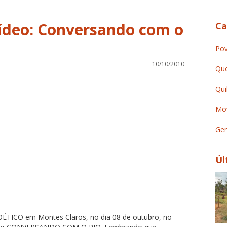
ídeo: Conversando com o
Ca
Pov
10/10/2010
Que
Qui
Mov
Ger
Úl
OÉTICO em Montes Claros, no dia 08 de outubro, no