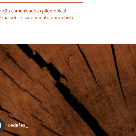
nção comunidades quilombolas!
tilha sobre saneamento quilombola
cedefes_