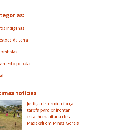
tegorias:
os indígenas
stões da terra
lombolas
imento popular
al
timas notícias:
Justiça determina força-
tarefa para enfrentar
crise humanitária dos
Maxakali em Minas Gerais