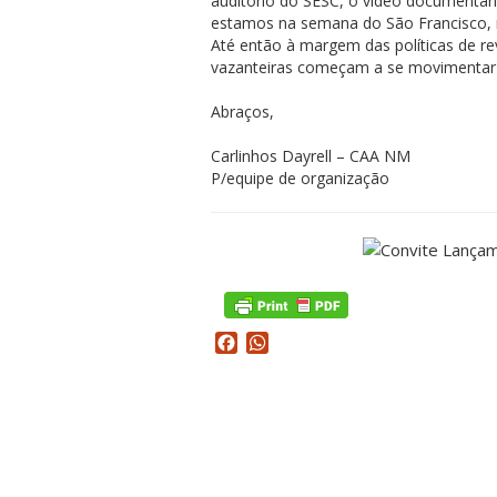
auditório do SESC, o vídeo documen
estamos na semana do São Francisco, 
Até então à margem das políticas de re
vazanteiras começam a se movimentar 
Abraços,
Carlinhos Dayrell – CAA NM
P/equipe de organização
Facebook
WhatsApp