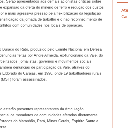
cos. Serão apresentados aos demais acionistas críticas sobre
de expansão da oferta do minério de ferro e redução dos custos
Ate
ior e mais agressiva pressão pela flexibilização da legislação
Car
tensificação da jornada de trabalho e o não reconhecimento de
 conflitos com comunidades nos locais de operação.
o Buraco do Rato, produzido pelo Comitê Nacional em Defesa
denúncias feitas por André Almeida, ex-funcionário da Vale, do
ceirizados, jornalistas, governos e movimentos sociais
também denúncias de participação da Vale, através do
e Eldorado do Carajás, em 1996, onde 19 trabalhadores rurais
 (MST) foram assassinados.
o estarão presentes representantes da Articulação
especial os moradores de comunidades afetadas diretamente
stados do Maranhão, Pará, Minas Gerais, Espírito Santo e
ersa.