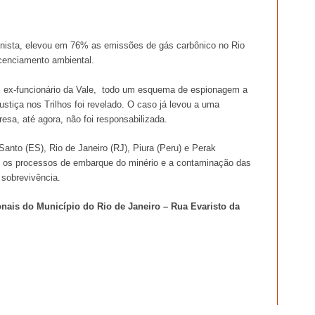
onista, elevou em 76% as emissões de gás carbônico no Rio
icenciamento ambiental.
 ex-funcionário da Vale, todo um esquema de espionagem a
tiça nos Trilhos foi revelado. O caso já levou a uma
sa, até agora, não foi responsabilizada.
anto (ES), Rio de Janeiro (RJ), Piura (Peru) e Perak
e os processos de embarque do minério e a contaminação das
sobrevivência.
ionais do Município do Rio de Janeiro – Rua Evaristo da