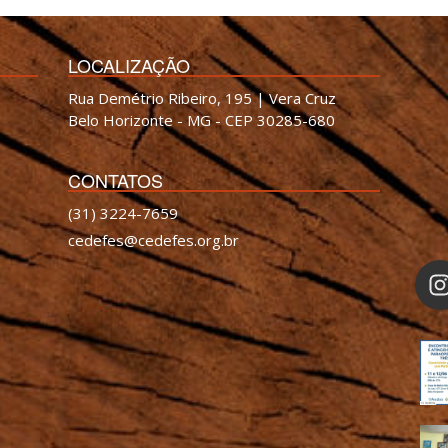
LOCALIZAÇÃO
Rua Demétrio Ribeiro, 195 | Vera Cruz
Belo Horizonte - MG - CEP 30285-680
CONTATOS
(31) 3224-7659
cedefes@cedefes.org.br