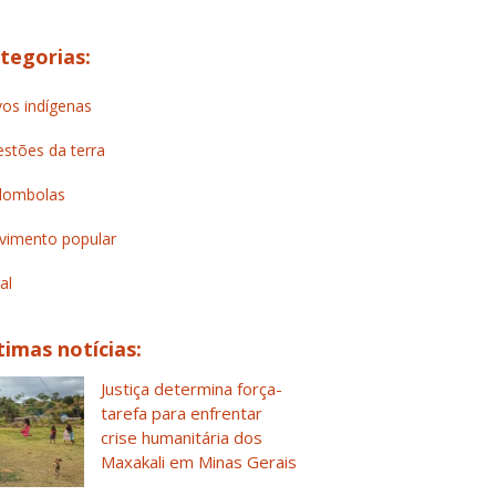
tegorias:
os indígenas
stões da terra
lombolas
imento popular
al
timas notícias:
Justiça determina força-
tarefa para enfrentar
crise humanitária dos
Maxakali em Minas Gerais