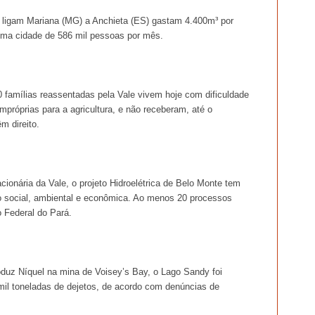
 ligam Mariana (MG) a Anchieta (ES) gastam 4.400m³ por
 uma cidade de 586 mil pessoas por mês.
amílias reassentadas pela Vale vivem hoje com dificuldade
impróprias para a agricultura, e não receberam, até o
m direito.
ionária da Vale, o projeto Hidroelétrica de Belo Monte tem
ão social, ambiental e econômica. Ao menos 20 processos
o Federal do Pará.
duz Níquel na mina de Voisey’s Bay, o Lago Sandy foi
il toneladas de dejetos, de acordo com denúncias de