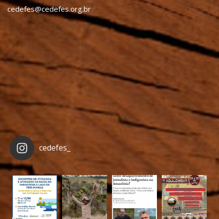
cedefes@cedefes.org.br
cedefes_