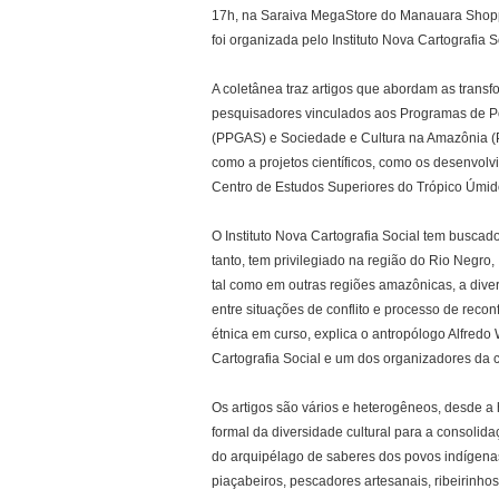
17h, na Saraiva MegaStore do Manauara Shopp
foi organizada pelo Instituto Nova Cartografia
A coletânea traz artigos que abordam as trans
pesquisadores vinculados aos Programas de 
(PPGAS) e Sociedade e Cultura na Amazônia 
como a projetos científicos, como os desenvolv
Centro de Estudos Superiores do Trópico Úmi
O Instituto Nova Cartografia Social tem buscad
tanto, tem privilegiado na região do Rio Negro,
tal como em outras regiões amazônicas, a diver
entre situações de conflito e processo de recon
étnica em curso, explica o antropólogo Alfred
Cartografia Social e um dos organizadores da 
Os artigos são vários e heterogêneos, desde a 
formal da diversidade cultural para a consolid
do arquipélago de saberes dos povos indígenas
piaçabeiros, pescadores artesanais, ribeirinhos