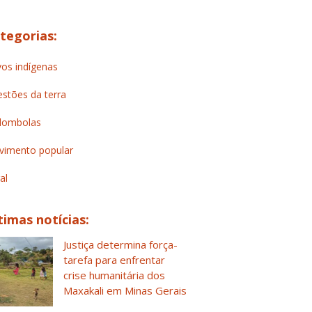
tegorias:
os indígenas
stões da terra
lombolas
imento popular
al
timas notícias:
Justiça determina força-
tarefa para enfrentar
crise humanitária dos
Maxakali em Minas Gerais