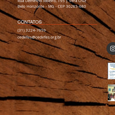
Rua Demétrio Ribeiro, 195 | Vera Cruz
Belo Horizonte - MG - CEP 30285-680
CONTATOS
(31) 3224-7659
cedefes@cedefes.org.br