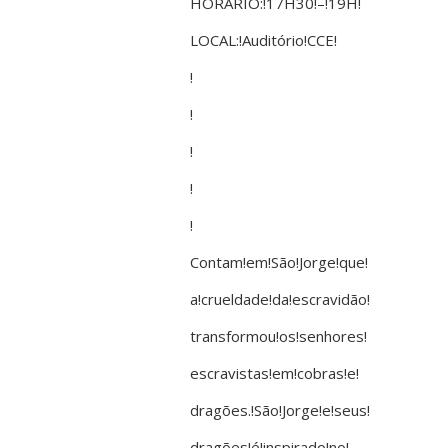
HORÁRIO:!17H30!–!19H!
LOCAL:!Auditório!CCE!
!
!
!
!
!
Contam!em!São!Jorge!que!
a!crueldade!da!escravidão!
transformou!os!senhores!
escravistas!em!cobras!e!
dragões.!São!Jorge!e!seus!
dragões!é!inspirado!no!