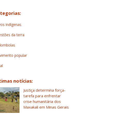
tegorias:
os indígenas
stões da terra
lombolas
imento popular
al
timas notícias:
Justiça determina força-
tarefa para enfrentar
crise humanitária dos
Maxakali em Minas Gerais