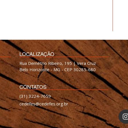
LOCALIZAÇÃO
Rua Demétrio Ribeiro, 195 | Vera Cruz
Belo Horizonte - MG - CEP 30285-680
CONTATOS
(31) 3224-7659
cedefes@cedefes.org.br