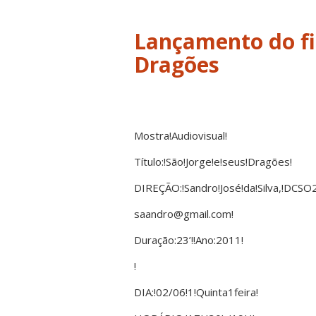
Lançamento do fi
Dragões
Mostra!Audiovisual!
Título:!São!Jorge!e!seus!Dragões!
DIREÇÃO:!Sandro!José!da!Silva,!DCSO
saandro@gmail.com!
Duração:23’!!Ano:2011!
!
DIA:!02/06!1!Quinta1feira!