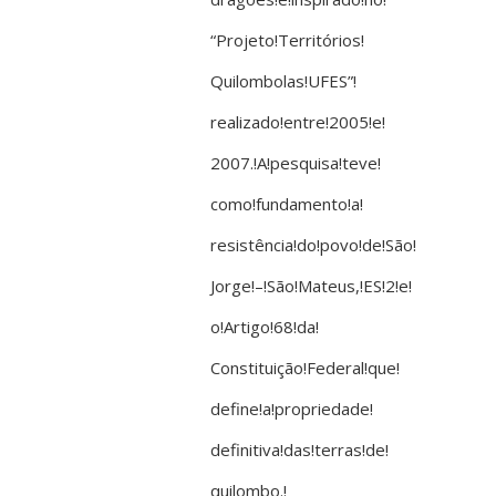
“Projeto!Territórios!
Quilombolas!UFES”!
realizado!entre!2005!e!
2007.!A!pesquisa!teve!
como!fundamento!a!
resistência!do!povo!de!São!
Jorge!–!São!Mateus,!ES!2!e!
o!Artigo!68!da!
Constituição!Federal!que!
define!a!propriedade!
definitiva!das!terras!de!
quilombo.!