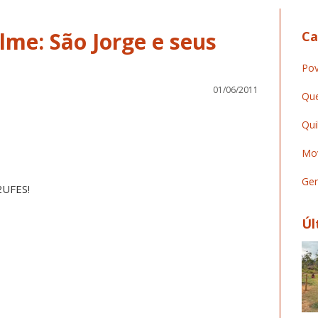
lme: São Jorge e seus
Ca
Pov
01/06/2011
Que
Qui
Mov
Ger
2UFES!
Úl