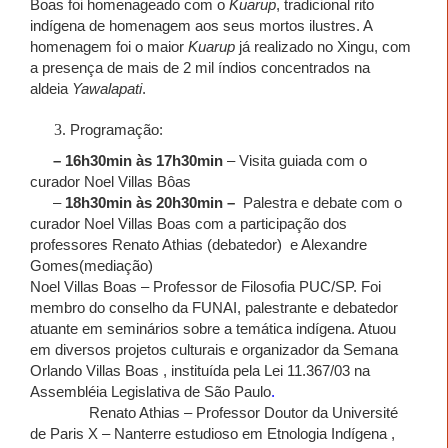
Boas foi homenageado com o
Kuarup
, tradicional rito
indígena de homenagem aos seus mortos ilustres. A
homenagem foi o maior
Kuarup
já realizado no Xingu, com
a presença de mais de 2 mil índios concentrados na
aldeia
Yawalapati
.
Programação:
– 16h30min às 17h30min
– Visita guiada com o
curador Noel Villas Bôas
–
18h30min às 20h30min –
Palestra e debate com o
curador Noel Villas Boas com a participação dos
professores
Renato Athias
(debatedor) e Alexandre
Gomes(mediação)
Noel Villas Boas – Professor de Filosofia PUC/SP. Foi
membro do conselho da FUNAI, palestrante e debatedor
atuante em seminários sobre a temática indígena. Atuou
em diversos projetos culturais e organizador da Semana
Orlando Villas Boas , instituída pela Lei 11.367/03 na
Assembléia Legislativa de São Paulo
.
Renato Athias – Professor Doutor da Université
de Paris X – Nanterre estudioso em Etnologia Indígena ,