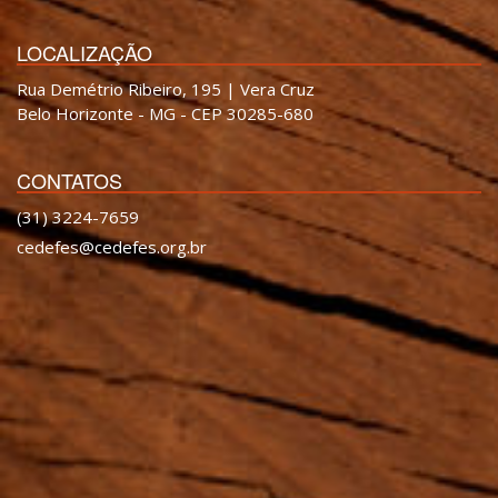
LOCALIZAÇÃO
Rua Demétrio Ribeiro, 195 | Vera Cruz
Belo Horizonte - MG - CEP 30285-680
CONTATOS
(31) 3224-7659
cedefes@cedefes.org.br