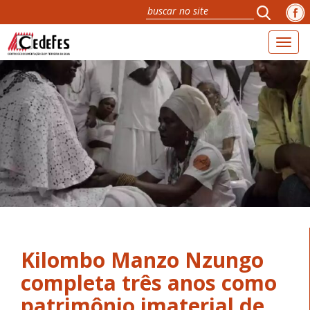
Toggl
naviga
Kilombo Manzo Nzungo
completa três anos como
patrimônio imaterial de