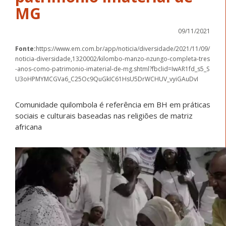
MG
09/11/2021
Fonte:
https://www.em.com.br/app/noticia/diversidade/2021/11/09/
noticia-diversidade,1320002/kilombo-manzo-nzungo-completa-tres
-anos-como-patrimonio-imaterial-de-mg.shtml?fbclid=IwAR1fd_s5_S
U3oHPMYMCGVa6_C25Oc9QuGkIC61HsU5DrWCHUV_vyiGAuDvI
Comunidade quilombola é referência em BH em práticas
sociais e culturais baseadas nas religiões de matriz
africana