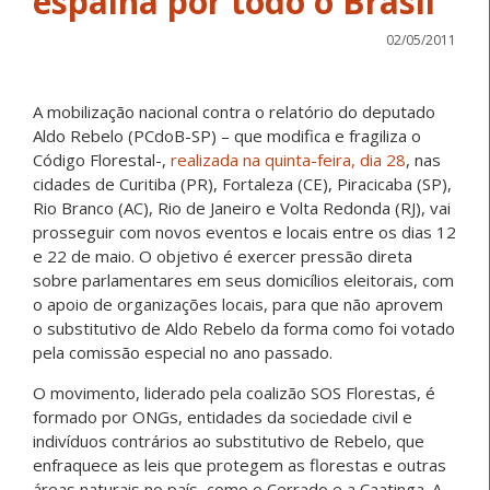
espalha por todo o Brasil
02/05/2011
A mobilização nacional contra o relatório do deputado
Aldo Rebelo (PCdoB-SP) – que modifica e fragiliza o
Código Florestal-,
realizada na quinta-feira, dia 28
, nas
cidades de Curitiba (PR), Fortaleza (CE), Piracicaba (SP),
Rio Branco (AC), Rio de Janeiro e Volta Redonda (RJ), vai
prosseguir com novos eventos e locais entre os dias 12
e 22 de maio. O objetivo é exercer pressão direta
sobre parlamentares em seus domicílios eleitorais, com
o apoio de organizações locais, para que não aprovem
o substitutivo de Aldo Rebelo da forma como foi votado
pela comissão especial no ano passado.
O movimento, liderado pela coalizão SOS Florestas, é
formado por ONGs, entidades da sociedade civil e
indivíduos contrários ao substitutivo de Rebelo, que
enfraquece as leis que protegem as florestas e outras
áreas naturais no país, como o Cerrado e a Caatinga. A