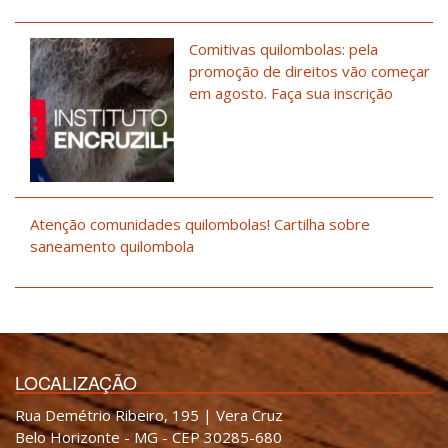
Comitivas quilombolas: pela
promoção de direitos vão começar
em agosto. Faça sua inscrição
Atenção comunidades quilombolas! Cartilha sobre
saneamento quilombola
LOCALIZAÇÃO
Rua Demétrio Ribeiro, 195 | Vera Cruz
Belo Horizonte - MG - CEP 30285-680