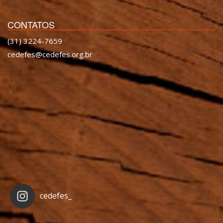
CONTATOS
(31) 3224-7659
cedefes@cedefes.org.br
cedefes_