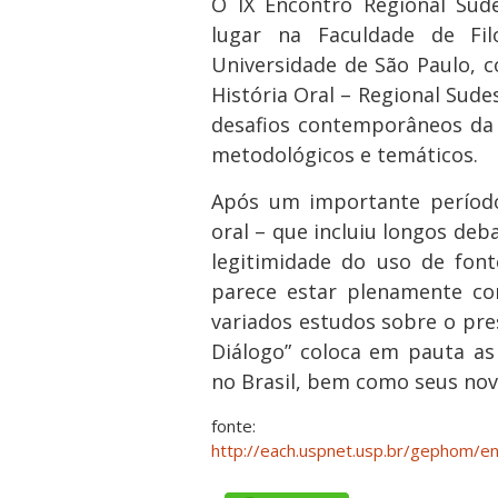
O IX Encontro Regional Sud
lugar na Faculdade de Fil
Universidade de São Paulo, 
História Oral – Regional Sude
desafios contemporâneos da h
metodológicos e temáticos.
Após um importante período
oral – que incluiu longos deb
legitimidade do uso de fonte
parece estar plenamente co
variados estudos sobre o pres
Diálogo” coloca em pauta as 
no Brasil, bem como seus nov
fonte:
http://each.uspnet.usp.br/gephom/e