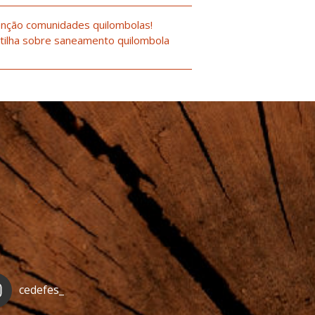
nção comunidades quilombolas!
tilha sobre saneamento quilombola
cedefes_