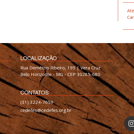
Ate
Car
LOCALIZAÇÃO
Rua Demétrio Ribeiro, 195 | Vera Cruz
Belo Horizonte - MG - CEP 30285-680
CONTATOS
(31) 3224-7659
cedefes@cedefes.org.br