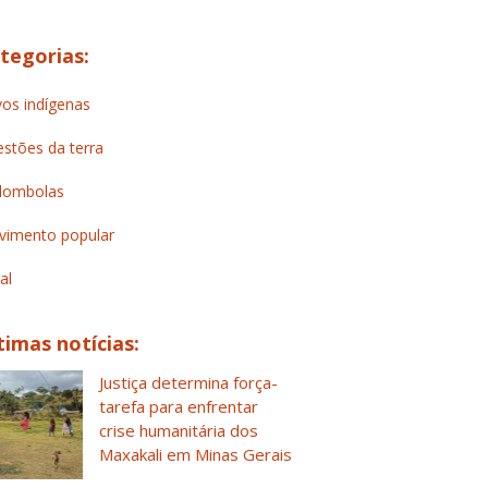
tegorias:
os indígenas
stões da terra
lombolas
imento popular
al
timas notícias:
Justiça determina força-
tarefa para enfrentar
crise humanitária dos
Maxakali em Minas Gerais