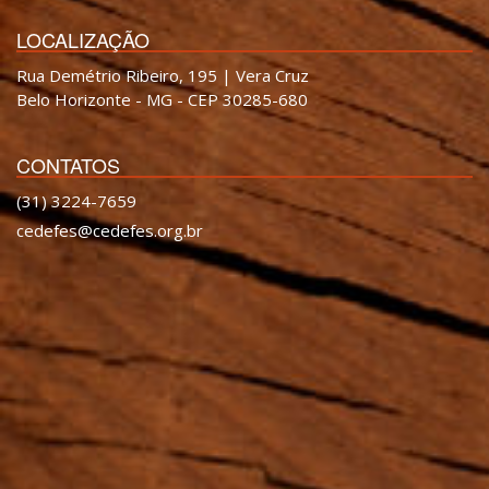
LOCALIZAÇÃO
Rua Demétrio Ribeiro, 195 | Vera Cruz
Belo Horizonte - MG - CEP 30285-680
CONTATOS
(31) 3224-7659
cedefes@cedefes.org.br