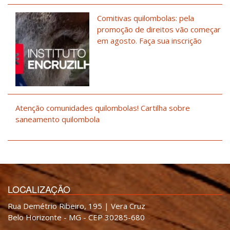
Comitivas quilombolas: pela
promoção de direitos vão começar
em agosto. Faça sua inscrição
Atenção comunidades quilombolas! Cartilha sobre
saneamento quilombola
LOCALIZAÇÃO
Rua Demétrio Ribeiro, 195 | Vera Cruz
Belo Horizonte - MG - CEP 30285-680