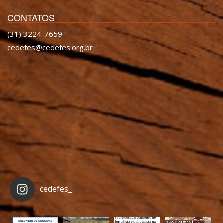
CONTATOS
(31) 3224-7659
cedefes@cedefes.org.br
cedefes_