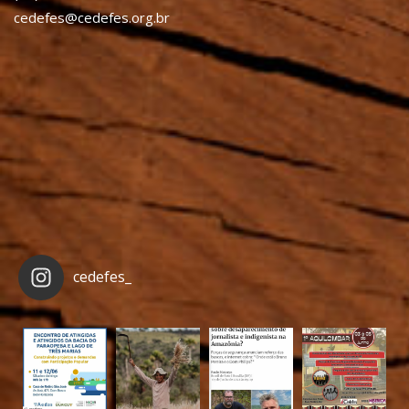
cedefes@cedefes.org.br
cedefes_