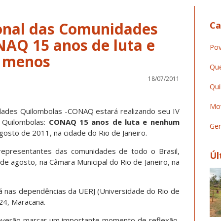
onal das Comunidades
Ca
AQ 15 anos de luta e
Pov
a menos
Que
18/07/2011
Qui
Mov
ades Quilombolas -CONAQ estará realizando seu IV
 Quilombolas:
CONAQ 15 anos de luta e nenhum
Ger
gosto de 2011, na cidade do Rio de Janeiro.
representantes das comunidades de todo o Brasil,
Úl
 de agosto, na Câmara Municipal do Rio de Janeiro, na
rá nas dependências da UERJ (Universidade do Rio de
524, Maracanã.
everão marcar um importante momento de reflexão,