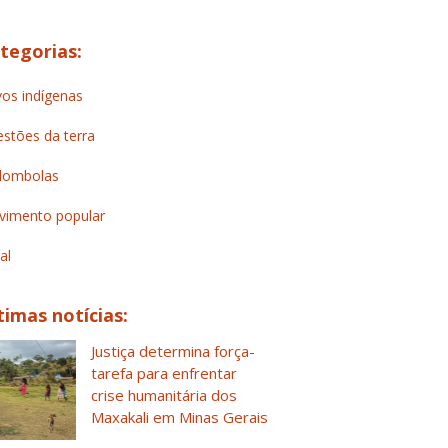
tegorias:
os indígenas
stões da terra
lombolas
imento popular
al
timas notícias:
Justiça determina força-
tarefa para enfrentar
crise humanitária dos
Maxakali em Minas Gerais