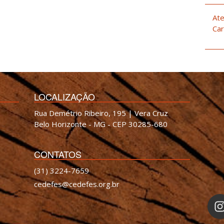
Ate
Car
LOCALIZAÇÃO
Rua Demétrio Ribeiro, 195 | Vera Cruz
Belo Horizonte - MG - CEP 30285-680
CONTATOS
(31) 3224-7659
cedefes@cedefes.org.br