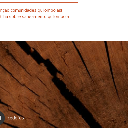
nção comunidades quilombolas!
tilha sobre saneamento quilombola
cedefes_