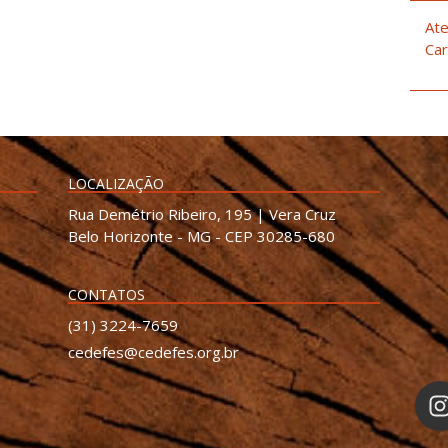
Ate
Car
LOCALIZAÇÃO
Rua Demétrio Ribeiro, 195 | Vera Cruz
Belo Horizonte - MG - CEP 30285-680
CONTATOS
(31) 3224-7659
cedefes@cedefes.org.br