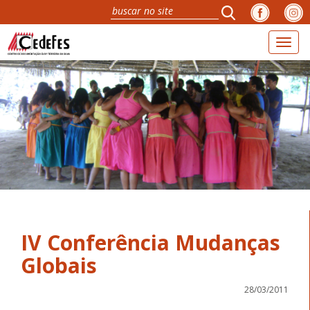
Toggl
naviga
IV Conferência Mudanças
Globais
28/03/2011