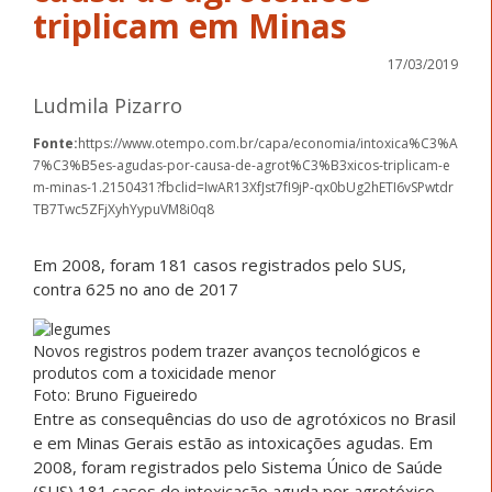
triplicam em Minas
17/03/2019
Ludmila Pizarro
Fonte:
https://www.otempo.com.br/capa/economia/intoxica%C3%A
7%C3%B5es-agudas-por-causa-de-agrot%C3%B3xicos-triplicam-e
m-minas-1.2150431?fbclid=IwAR13XfJst7fI9jP-qx0bUg2hETI6vSPwtdr
TB7Twc5ZFjXyhYypuVM8i0q8
Em 2008, foram 181 casos registrados pelo SUS,
contra 625 no ano de 2017
Novos registros podem trazer avanços tecnológicos e
produtos com a toxicidade menor
Foto: Bruno Figueiredo
Entre as consequências do uso de agrotóxicos no Brasil
e em Minas Gerais estão as intoxicações agudas. Em
2008, foram registrados pelo Sistema Único de Saúde
(SUS) 181 casos de intoxicação aguda por agrotóxico