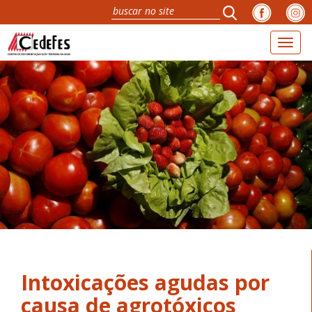
Toggl
naviga
Intoxicações agudas por
causa de agrotóxicos