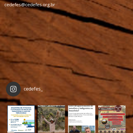
cedefes@cedefes.org.br
cedefes_