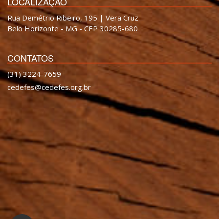
LOCALIZAÇÃO
Rua Demétrio Ribeiro, 195 | Vera Cruz
Belo Horizonte - MG - CEP 30285-680
CONTATOS
(31) 3224-7659
cedefes@cedefes.org.br