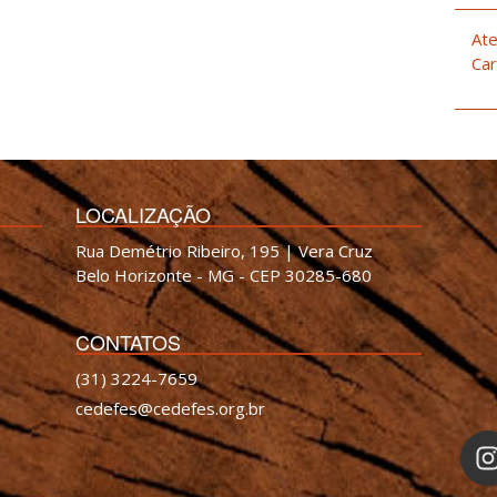
Ate
Car
LOCALIZAÇÃO
Rua Demétrio Ribeiro, 195 | Vera Cruz
Belo Horizonte - MG - CEP 30285-680
CONTATOS
(31) 3224-7659
cedefes@cedefes.org.br