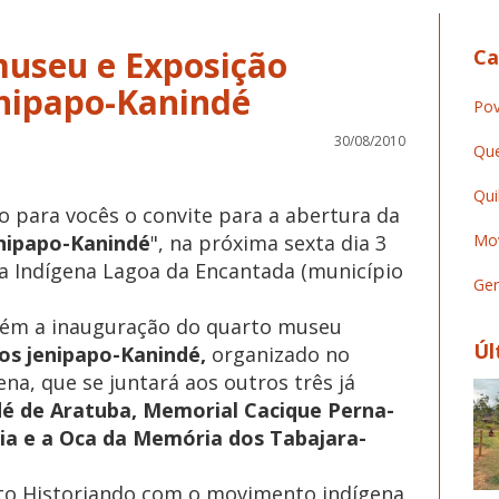
useu e Exposição
Ca
enipapo-Kanindé
Pov
30/08/2010
Que
Qui
para vocês o convite para a abertura da
enipapo-Kanindé
", na próxima sexta dia 3
Mov
a Indígena Lagoa da Encantada (município
Ger
bém a inauguração do quarto museu
Úl
os jenipapo-Kanindé,
organizado no
ena, que se juntará aos outros três já
é de Aratuba, Memorial Cacique Perna-
ia e a Oca da Memória dos Tabajara-
eto Historiando com o movimento indígena