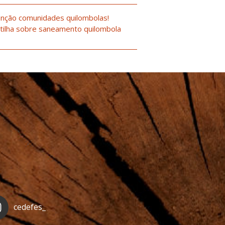
nção comunidades quilombolas!
tilha sobre saneamento quilombola
cedefes_