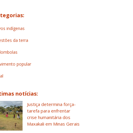
tegorias:
os indígenas
stões da terra
lombolas
imento popular
al
timas notícias:
Justiça determina força-
tarefa para enfrentar
crise humanitária dos
Maxakali em Minas Gerais