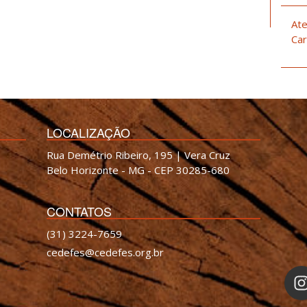
Ate
Car
LOCALIZAÇÃO
Rua Demétrio Ribeiro, 195 | Vera Cruz
Belo Horizonte - MG - CEP 30285-680
CONTATOS
(31) 3224-7659
cedefes@cedefes.org.br