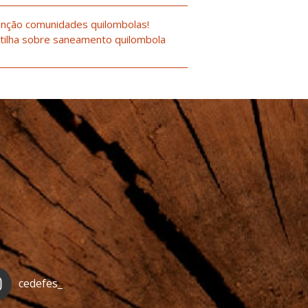
nção comunidades quilombolas!
tilha sobre saneamento quilombola
cedefes_