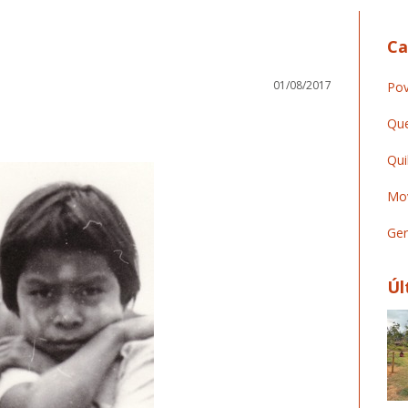
Ca
01/08/2017
Pov
Que
Qui
Mov
Ger
Úl