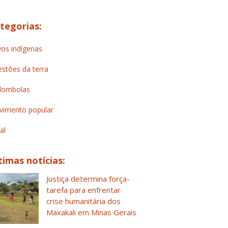
tegorias:
os indígenas
stões da terra
lombolas
imento popular
al
timas notícias:
Justiça determina força-
tarefa para enfrentar
crise humanitária dos
Maxakali em Minas Gerais