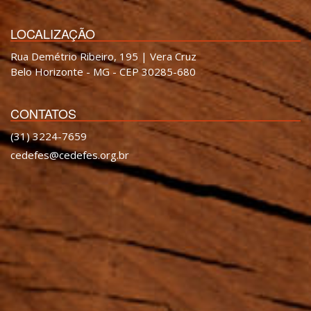
LOCALIZAÇÃO
Rua Demétrio Ribeiro, 195 | Vera Cruz
Belo Horizonte - MG - CEP 30285-680
CONTATOS
(31) 3224-7659
cedefes@cedefes.org.br