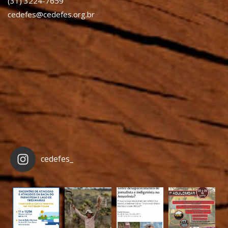
(31) 3224-7659
cedefes@cedefes.org.br
cedefes_