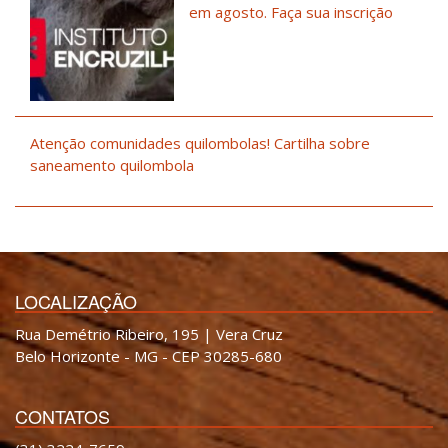
em agosto. Faça sua inscrição
Atenção comunidades quilombolas! Cartilha sobre
saneamento quilombola
LOCALIZAÇÃO
Rua Demétrio Ribeiro, 195 | Vera Cruz
Belo Horizonte - MG - CEP 30285-680
CONTATOS