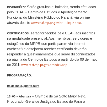
Serão gratuitas e limitadas, sendo efetuadas
INSCRICÕES:
pelo CEAF – Centro de Estudos e Aperfeiçoamento
Funcional do Ministério Público do Paraná, via on line
através do site
.
.
www.ceaf.mp.pr.gov.br
Clique aqui
serão fornecidos pelo CEAF aos inscritos
CERTIFICADOS:
na modalidade presencial. Aos membros, servidores e
estagiários do MPPR que participarem via internet
(webcast) e desejarem receber certificado deverão
responder a questionamentos que serão disponibilizados
na página do Centro de Estudos a partir do dia 09 de maio
de 2011:
www.ceaf.mp.pr.gov.br/index.php
PROGRAMAÇÃO:
04 de maio, quarta-feira
– Olympio de Sá Sotto Maior Neto,
16h00
– Abertura
Procurador-Geral de Justiça do Estado do Paraná