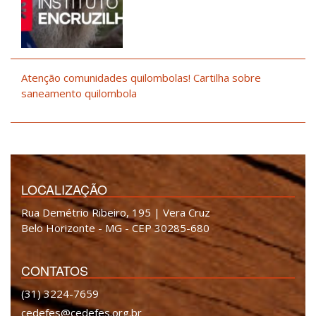
Atenção comunidades quilombolas! Cartilha sobre
saneamento quilombola
LOCALIZAÇÃO
Rua Demétrio Ribeiro, 195 | Vera Cruz
Belo Horizonte - MG - CEP 30285-680
CONTATOS
(31) 3224-7659
cedefes@cedefes.org.br