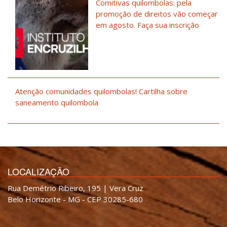
Comitivas quilombolas: pela
promoção de direitos vão começar
em agosto. Faça sua inscrição
Atenção comunidades quilombolas! Cartilha sobre
saneamento quilombola
LOCALIZAÇÃO
Rua Demétrio Ribeiro, 195 | Vera Cruz
Belo Horizonte - MG - CEP 30285-680