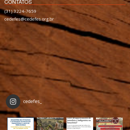
CONTATOS
(31) 3224-7659
cedefes@cedefes.org.br
cedefes_