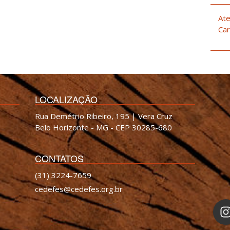
Ate
Car
LOCALIZAÇÃO
Rua Demétrio Ribeiro, 195 | Vera Cruz
Belo Horizonte - MG - CEP 30285-680
CONTATOS
(31) 3224-7659
cedefes@cedefes.org.br