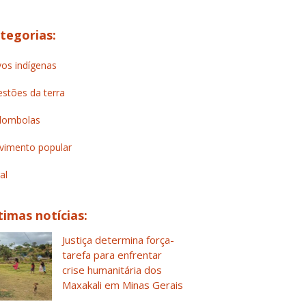
tegorias:
os indígenas
stões da terra
lombolas
imento popular
al
timas notícias:
Justiça determina força-
tarefa para enfrentar
crise humanitária dos
Maxakali em Minas Gerais