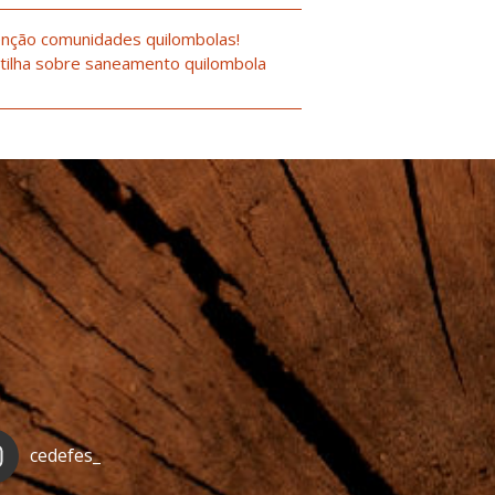
nção comunidades quilombolas!
tilha sobre saneamento quilombola
cedefes_