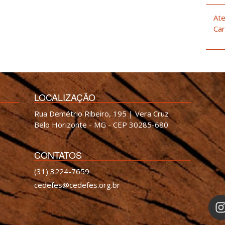
Ate
Car
LOCALIZAÇÃO
Rua Demétrio Ribeiro, 195 | Vera Cruz
Belo Horizonte - MG - CEP 30285-680
CONTATOS
(31) 3224-7659
cedefes@cedefes.org.br