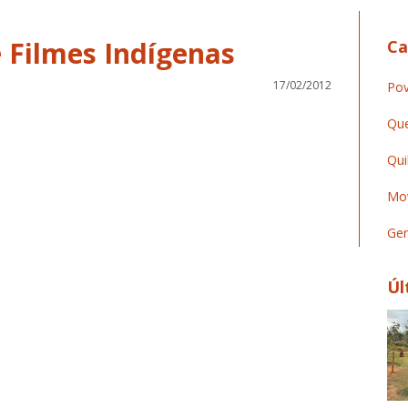
Ca
17/02/2012
Pov
Que
Qui
Mov
Ger
Úl