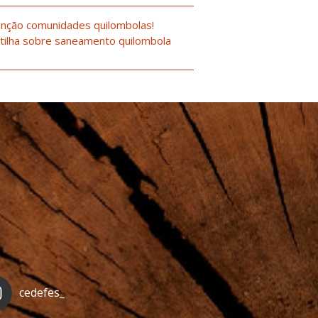
nção comunidades quilombolas!
tilha sobre saneamento quilombola
cedefes_