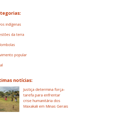
tegorias:
os indígenas
stões da terra
lombolas
imento popular
al
timas notícias:
Justiça determina força-
tarefa para enfrentar
crise humanitária dos
Maxakali em Minas Gerais