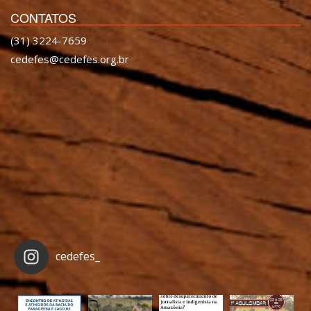
CONTATOS
(31) 3224-7659
cedefes@cedefes.org.br
cedefes_