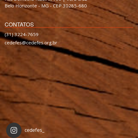
Belo Horizonte - MG - CEP 30285-680
CONTATOS
(31) 3224-7659
cedefes@cedefes.org.br
cedefes_