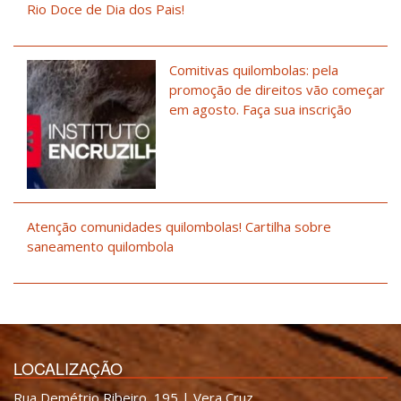
Rio Doce de Dia dos Pais!
Comitivas quilombolas: pela
promoção de direitos vão começar
em agosto. Faça sua inscrição
Atenção comunidades quilombolas! Cartilha sobre
saneamento quilombola
LOCALIZAÇÃO
Rua Demétrio Ribeiro, 195 | Vera Cruz