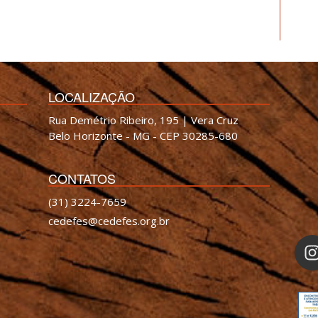
LOCALIZAÇÃO
Rua Demétrio Ribeiro, 195 | Vera Cruz
Belo Horizonte - MG - CEP 30285-680
CONTATOS
(31) 3224-7659
cedefes@cedefes.org.br