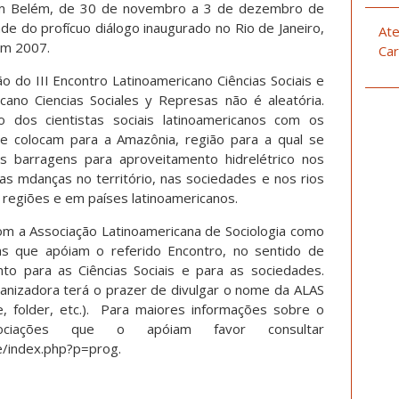
 em Belém, de 30 de novembro a 3 de dezembro de
e do profícuo diálogo inaugurado no Rio de Janeiro,
Ate
em 2007.
Car
ão do III Encontro Latinoamericano Ciências Sociais e
cano Ciencias Sociales y Represas não é aleatória.
 dos cientistas sociais latinoamericanos com os
se colocam para a Amazônia, região para a qual se
 barragens para aproveitamento hidrelétrico nos
s mdanças no território, nas sociedades e nos rios
regiões e em países latinoamericanos.
om a Associação Latinoamericana de Sociologia como
icas que apóiam o referido Encontro, no sentido de
nto para as Ciências Sociais e para as sociedades.
anizadora terá o prazer de divulgar o nome da ALAS
e, folder, etc.). Para maiores informações sobre o
ciações que o apóiam favor consultar
e/index.php?p=prog.