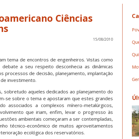
noamericano Ciências
Ca
ns
Pov
15/08/2010
Que
Qui
am tema de encontros de engenheiros. Vistas como
o debate a seu respeito desconhecia as dinâmicas
Mov
los processos de decisão, planejamento, implantação
Ger
de investimento.
, sobretudo aqueles dedicados ao planejamento do
Úl
am-se sobre o tema e apostaram que estes grandes
o associados a complexos mínero-metalúrgicos,
volvimento que iriam, enfim, levar o progresso às
 questões ambientais começaram a ser contempladas,
enho técnico-econômico de muitos aproveitamentos
eterioração ecológica dos reservatórios.