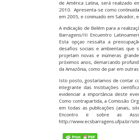
de América Latina, será realizado
2010. Apresenta-se como continuidad
em 2005, e coninuado em Salvador, 
A indicação de Belém para a realizaç
Barragens/III Encuentro Latinoameri
Esta opçao ressalta a preocupação
desafios sociais e ambientais que 
projetam novas e inúmeras grandes
próximos anos, demarcando profunda
da Amazônia, como de par em outras 
Isto posto, gostaríamos de contar c
integrante das Instituições científ
evidenciar a importância deste eve
Como contrapartida, a Comissão Org
em todas as publicações (anais, sit
Encontro e sobre as Asso
http://www.ecsbarragens.ufpa.br/sit