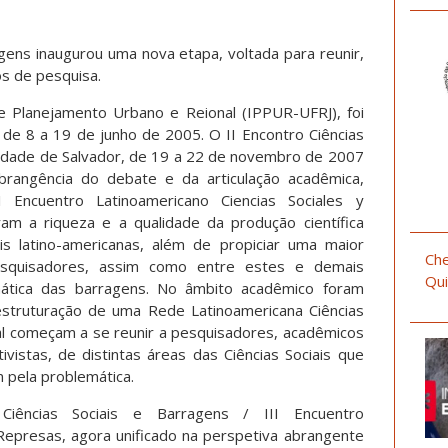
agens inaugurou uma nova etapa, voltada para reunir,
os de pesquisa.
 e Planejamento Urbano e Reional (IPPUR-UFRJ), foi
, de 8 a 19 de junho de 2005. O II Encontro Ciências
 cidade de Salvador, de 19 a 22 de novembro de 2007
rangência do debate e da articulação acadêmica,
 Encuentro Latinoamericano Ciencias Sociales y
am a riqueza e a qualidade da produção científica
is latino-americanas, além de propiciar uma maior
Che
pesquisadores, assim como entre estes e demais
Qui
ática das barragens. No âmbito acadêmico foram
struturação de uma Rede Latinoamericana Ciências
al começam a se reunir a pesquisadores, acadêmicos
ivistas, de distintas áreas das Ciências Sociais que
 pela problemática.
Ciências Sociais e Barragens / III Encuentro
 Represas, agora unificado na perspetiva abrangente