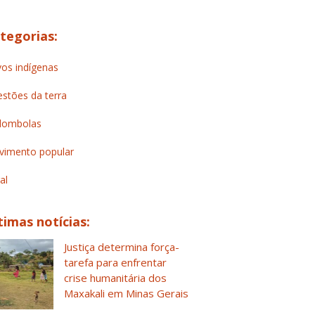
tegorias:
os indígenas
stões da terra
lombolas
imento popular
al
timas notícias:
Justiça determina força-
tarefa para enfrentar
crise humanitária dos
Maxakali em Minas Gerais