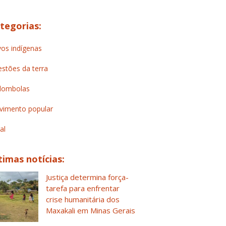
tegorias:
os indígenas
stões da terra
lombolas
imento popular
al
timas notícias:
Justiça determina força-
tarefa para enfrentar
crise humanitária dos
Maxakali em Minas Gerais