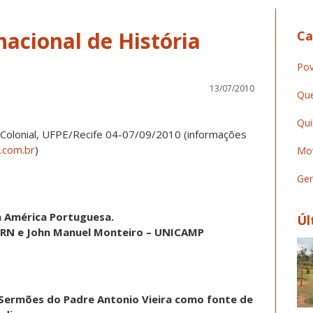
rnacional de História
Ca
Pov
13/07/2010
Que
Qui
ia Colonial, UFPE/Recife 04-07/09/2010 (informações
.com.br
)
Mov
Ger
a América Portuguesa
.
Úl
UFRN e John Manuel Monteiro – UNICAMP
s Sermões do Padre Antonio Vieira como fonte de