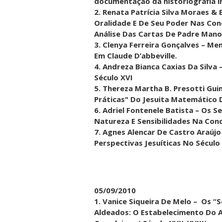
documentação da historiografia i
2. Renata Patrícia Silva Moraes &
Oralidade E De Seu Poder Nas Conc
Análise Das Cartas De Padre Man
3. Clenya Ferreira Gonçalves – M
Em Claude D’abbeville.
4. Andreza Bianca Caxias Da Silv
Século XVI
5. Thereza Martha B. Presotti Gui
Práticas" Do Jesuita Matemático D
6. Adriel Fontenele Batista – Os 
Natureza E Sensibilidades Na Conq
7. Agnes Alencar De Castro Araújo
Perspectivas Jesuíticas No Século 
05/09/2010
1. Vanice Siqueira De Melo – Os 
Aldeados: O Estabelecimento Do