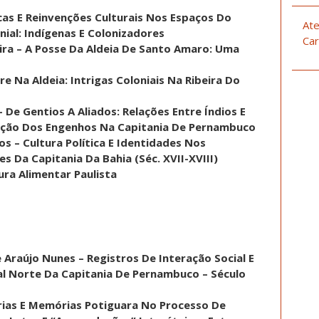
ocas E Reinvenções Culturais Nos Espaços Do
Ate
ial: Indígenas E Colonizadores
Car
ira – A Posse Da Aldeia De Santo Amaro: Uma
e Na Aldeia: Intrigas Coloniais Na Ribeira Do
 De Gentios A Aliados: Relações Entre Índios E
ação Dos Engenhos Na Capitania De Pernambuco
os – Cultura Política E Identidades Nos
 Da Capitania Da Bahia (Séc. XVII-XVIII)
ura Alimentar Paulista
e Araújo Nunes – Registros De Interação Social E
ral Norte Da Capitania De Pernambuco – Século
órias E Memórias Potiguara No Processo De