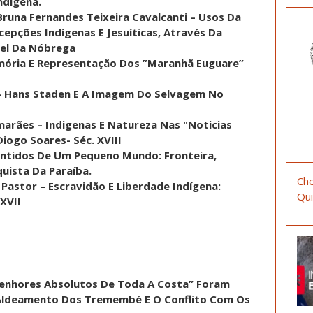
ndigena.
 Bruna Fernandes Teixeira Cavalcanti – Usos Da
epções Indígenas E Jesuíticas, Através Da
oel Da Nóbrega
emória E Representação Dos ”Maranhã Euguare”
a – Hans Staden E A Imagem Do Selvagem No
marães – Indigenas E Natureza Nas "Noticias
iogo Soares- Séc. XVIII
Sentidos De Um Pequeno Mundo: Fronteira,
uista Da Paraíba.
Che
 Pastor – Escravidão E Liberdade Indígena:
Qui
XVII
“Senhores Absolutos De Toda A Costa” Foram
 Aldeamento Dos Tremembé E O Conflito Com Os