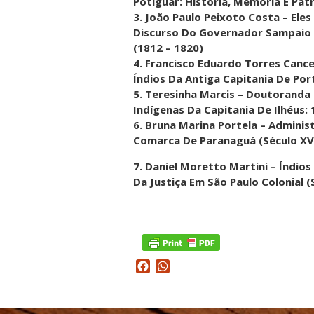
Potiguar: História, Memória E Pat
3. João Paulo Peixoto Costa – Ele
Discurso Do Governador Sampaio 
(1812 – 1820)
4. Francisco Eduardo Torres Cance
Índios Da Antiga Capitania De Po
5. Teresinha Marcis – Doutoranda 
Indígenas Da Capitania De Ilhéus:
6. Bruna Marina Portela – Adminis
Comarca De Paranaguá (Século XVI
7. Daniel Moretto Martini – Índio
Da Justiça Em São Paulo Colonial (S
Facebook
WhatsApp