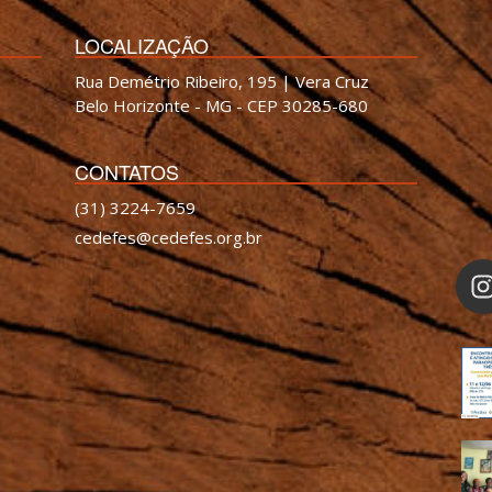
LOCALIZAÇÃO
Rua Demétrio Ribeiro, 195 | Vera Cruz
Belo Horizonte - MG - CEP 30285-680
CONTATOS
(31) 3224-7659
cedefes@cedefes.org.br