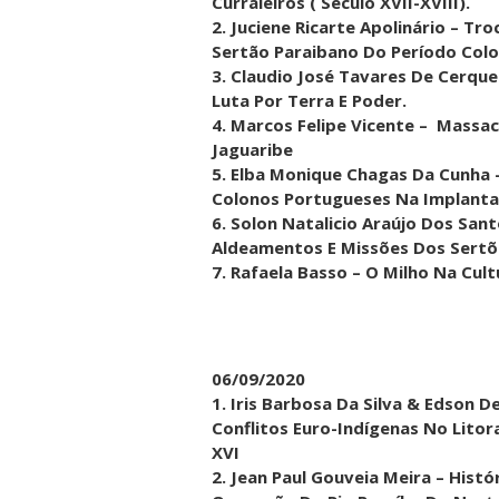
Curraleiros ( Século XVII-XVIII).
2. Juciene Ricarte Apolinário – Tr
Sertão Paraibano Do Período Colon
3. Claudio José Tavares De Cerque
Luta Por Terra E Poder.
4. Marcos Felipe Vicente – Massacr
Jaguaribe
5. Elba Monique Chagas Da Cunha –
Colonos Portugueses Na Implant
6. Solon Natalicio Araújo Dos Sant
Aldeamentos E Missões Dos Sertões
7. Rafaela Basso – O Milho Na Cult
06/09/2020
1. Iris Barbosa Da Silva & Edson D
Conflitos Euro-Indígenas No Lito
XVI
2. Jean Paul Gouveia Meira – Hist