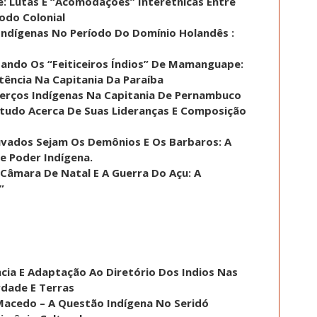
: Lutas E “Acomodações” Interétnicas Entre
odo Colonial
 Indígenas No Período Do Domínio Holandês :
sitando Os “Feiticeiros Índios” De Mamanguape:
tência Na Capitania Da Paraíba
Terços Indígenas Na Capitania De Pernambuco
Estudo Acerca De Suas Lideranças E Composição
ouvados Sejam Os Demônios E Os Barbaros: A
 Poder Indígena.
 A Câmara De Natal E A Guerra Do Açu: A
”
cia E Adaptação Ao Diretório Dos Indios Nas
rdade E Terras
Macedo – A Questão Indígena No Seridó