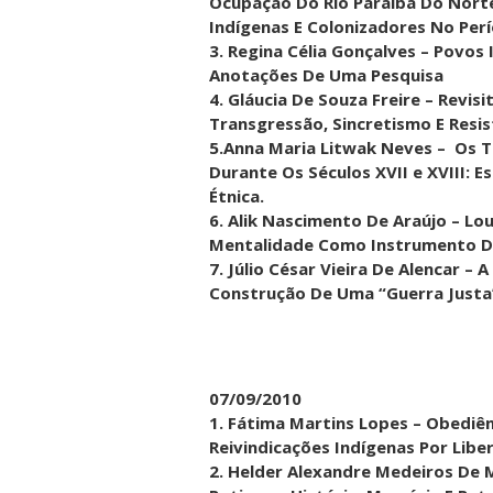
Ocupação Do Rio Paraíba Do Norte
Indígenas E Colonizadores No Perí
3. Regina Célia Gonçalves – Povos
Anotações De Uma Pesquisa
4. Gláucia De Souza Freire – Revi
Transgressão, Sincretismo E Resis
5.Anna Maria Litwak Neves – Os 
Durante Os Séculos XVII e XVIII: 
Étnica.
6. Alik Nascimento De Araújo – L
Mentalidade Como Instrumento De
7. Júlio César Vieira De Alencar –
Construção De Uma “Guerra Justa
07/09/2010
1. Fátima Martins Lopes – Obediên
Reivindicações Indígenas Por Libe
2. Helder Alexandre Medeiros De 