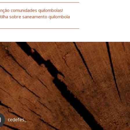
nção comunidades quilombolas!
tilha sobre saneamento quilombola
cedefes_