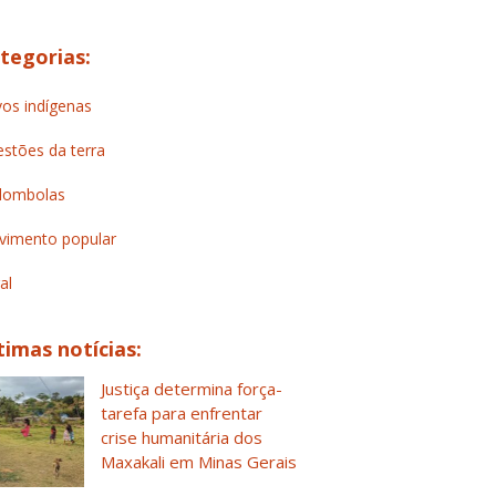
tegorias:
os indígenas
stões da terra
lombolas
imento popular
al
timas notícias:
Justiça determina força-
tarefa para enfrentar
crise humanitária dos
Maxakali em Minas Gerais