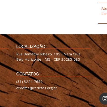
Ate
Car
LOCALIZAÇÃO
Rua Demétrio Ribeiro, 195 | Vera Cruz
Belo Horizonte - MG - CEP 30285-680
CONTATOS
(31) 3224-7659
cedefes@cedefes.org.br