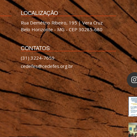
LOCALIZAÇÃO
Rua Demétrio Ribeiro, 195 | Vera Cruz
Belo Horizonte - MG - CEP 30285-680
CONTATOS
(31) 3224-7659
cedefes@cedefes.org.br