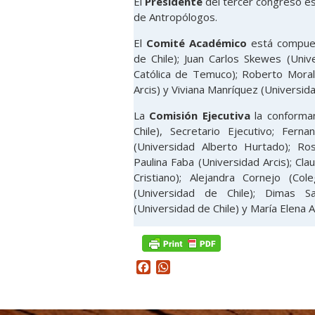
El
Presidente
del tercer congreso es 
de Antropólogos.
El
Comité Académico
está compues
de Chile); Juan Carlos Skewes (Univ
Católica de Temuco); Roberto Morale
Arcis) y Viviana Manríquez (Universi
La
Comisión Ejecutiva
la conforman
Chile), Secretario Ejecutivo; Fern
(Universidad Alberto Hurtado); Ro
Paulina Faba (Universidad Arcis); C
Cristiano); Alejandra Cornejo (Co
(Universidad de Chile); Dimas S
(Universidad de Chile) y María Elena 
Facebook
WhatsApp