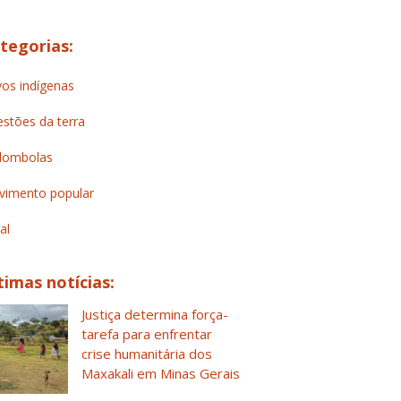
tegorias:
os indígenas
stões da terra
lombolas
imento popular
al
timas notícias:
Justiça determina força-
tarefa para enfrentar
crise humanitária dos
Maxakali em Minas Gerais